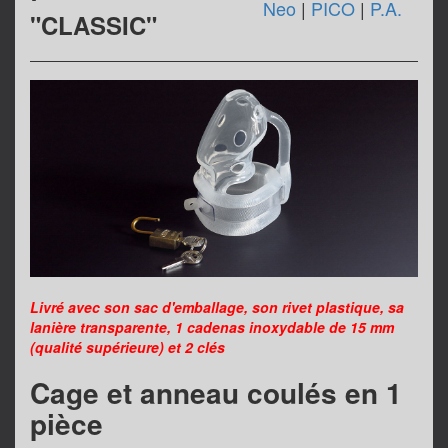
Neo
|
PICO
|
P.A.
"CLASSIC"
Livré avec son sac d'emballage, son rivet plastique, sa
lanière transparente, 1 cadenas inoxydable de 15 mm
(qualité supérieure) et 2 clés
Cage et anneau coulés en 1
pièce