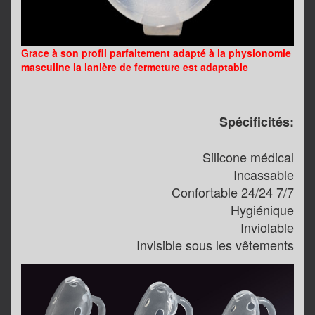
Grace à son profil parfaitement adapté à la physionomie
masculine la lanière de fermeture est adaptable
Spécificités:
Silicone médical
Incassable
Confortable 24/24 7/7
Hygiénique
Inviolable
Invisible sous les vêtements