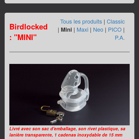
Tous les produits
|
Classic
Birdlocked
|
|
Maxi
|
Neo
|
PICO
|
Mini
: "MINI"
P.A.
Livré avec son sac d'emballage, son rivet plastique, sa
lanière transparente, 1 cadenas inoxydable de 15 mm